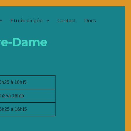
Etude dirigée
Contact
Docs
otre-Dame
15
5h25 à 16h
15
5h25à 16h
15
5h25 à 16h