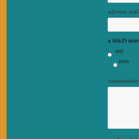
adresse mail
a 16h25 mon
oui
non
commentair