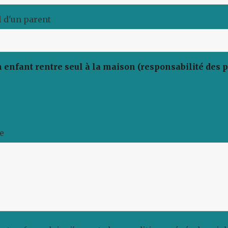
 d'un parent
 enfant rentre seul à la maison (responsabilité des 
e