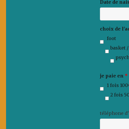
Date de nai
choix de l'a
foot
basket 
psych
je paie en
*
1 fois 10
2 fois 5
téléphone d