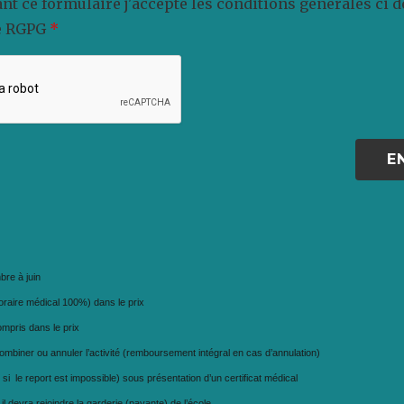
ant ce formulaire j'accepte les conditions générales ci 
le RGPG
*
re à juin
raire médical 100%) dans le prix
ompris dans le prix
combiner ou annuler l’activité (remboursement intégral en cas d’annulation)
si le report est impossible) sous présentation d’un certificat médical
, il devra rejoindre la garderie (payante) de l’école