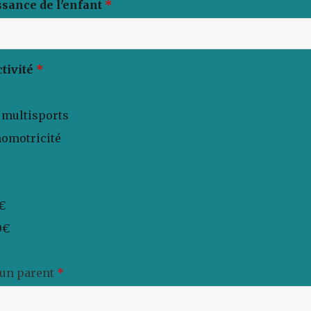
ssance de l'enfant
*
ctivité
*
/ multisports
omotricité
0€
0€
'un parent
*