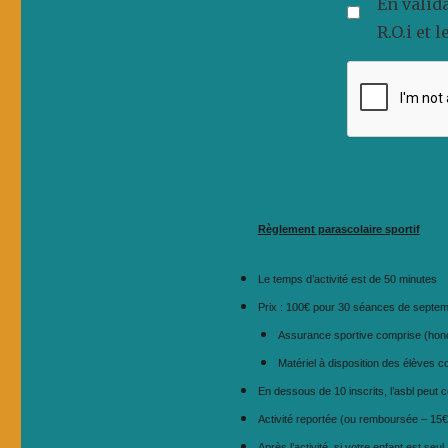
En valid
R.O.i et 
Règlement parascolaire sportif
Le temps d’activité est de 50 minutes
Prix : 100€ pour 30 séances de septemb
Assurance sportive comprise (hono
Matériel à disposition des élèves c
En dessous de 10 inscrits, l’asbl peut 
Activité reportée (ou remboursée – 15€ 
Après l’activité, si votre enfant est seul