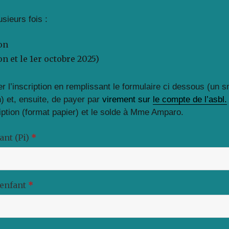
usieurs fois :
ion
on et le 1er octobre 2025)
uer l’inscription en remplissant le formulaire ci dessous (un
) et, ensuite, de payer par
virement sur
le compte de l’asbl.
ription (format papier) et le solde à Mme Amparo.
ant (Pi)
*
'enfant
*