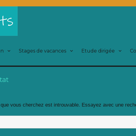
on
Stages de vacances
Etude dirigée
Co
tat
 que vous cherchez est introuvable. Essayez avec une rech